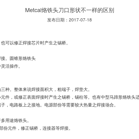
Metcal烙铁头刀口形状不一样的区别
发布日期：2017-07-18
，也可以修正焊接芯片时产生之锡桥。
焊接。圆锥形烙铁头
中灵活操作。
为三种。整体来说焊接面积大，粗端子，焊垫大。
元件，或修正表面焊接时产生之锡桥，锡柱等。也有中型马蹄形烙铁头适合
端子，电路板上之接地。电源部份等需要较大热量之焊接场合。
于多用途烙铁头。
源,接地部份元件，修正锡桥，连接器等焊接。