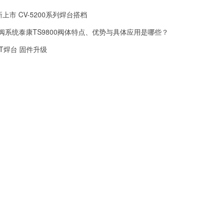
全新上市 CV-5200系列焊台搭档
射阀系统泰康TS9800阀体特点、优势与具体应用是哪些？
 GT焊台 固件升级