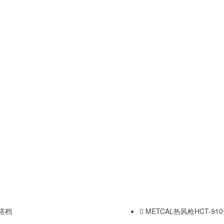
台搭档
METCAL热风枪HCT-9