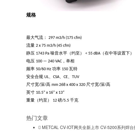
规格
最大气流：
297 m3/h (175 cfm)
流量
2 x 75 m3/h (45 cfm)
静压
噪音水平（约至）
（在中等设置下）
1743 Pa
< 55 dBA
电压
，单相
100 — 240 VAC
频率
功率
瓦特
50/60 Hz
150
安全合规
、
、
、
UL
CSA
CE
TUV
尺寸宽
深
高
尺寸宽
深
高
/
/
mm 268 x 400 x 320
/
/
英寸
10.5” x 16” x 13”
重量（约至）
磅
千克
12
/5.5
热门文章
METCAL CV-IOT网关全新上市 CV-5200系列焊