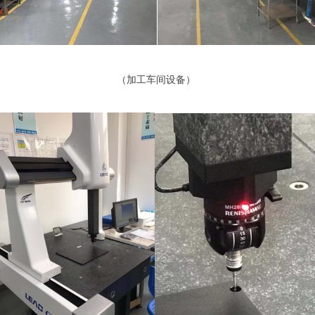
（
加工车间设备
）