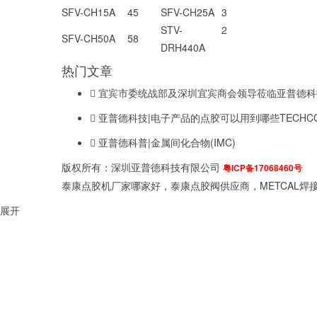
SFV-CH15A
45
SFV-CH25A
3
STV-
2
SFV-CH50A
58
DRH440A
热门文章
宜宾市委统战部及深圳宜宾商会领导莅临亚普德科
亚普德科技|电子产品的点胶可以用到哪些TECHC
亚普德科普|金属间化合物(IMC)
版权所有：深圳亚普德科技有限公司
粤ICP备17068460号
泰康点胶机厂家哪家好，泰康点胶阀供应商，METCAL焊接
展开