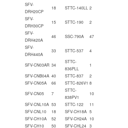
SFV-
18
STTC-140LL
2
DRH20CP
SFV-
15
STTC-190
2
DRH30CP
SFV-
46
SSC-790A
47
DRH420A
SFV-
33
STTC-537
4
DRH440A
STTC-
SFV-CN03AR
34
1
836PLL
SFV-CNB04A
40
STTC-837
2
SFV-CN05A
66
STTC-826V1
8
STTC-
SFV-CN05
7
10
838PV1
SFV-CNL10A
53
STTC-122
11
SFV-CNL10
18
SFV-CH18A
5
SFV-CH10A
52
SFV-CH24A
10
SFV-CH10
50
SFV-CHL24
3