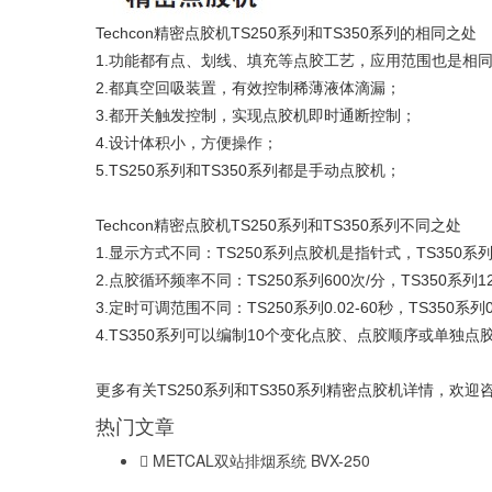
Techcon精密点胶机TS250系列和TS350系列的相同之处
1.功能都有点、划线、填充等点胶工艺，应用范围也是相
2.都真空回吸装置，有效控制稀薄液体滴漏；
3.都开关触发控制，实现点胶机即时通断控制；
4.设计体积小，方便操作；
5.TS250系列和TS350系列都是手动点胶机；
Techcon精密点胶机TS250系列和TS350系列不同之处
1.显示方式不同：TS250系列点胶机是指针式，TS350系
2.点胶循环频率不同：TS250系列600次/分，TS350系列1
3.定时可调范围不同：TS250系列0.02-60秒，TS350系列0.
4.TS350系列可以编制10个变化点胶、点胶顺序或单独点
更多有关TS250系列和TS350系列精密点胶机详情，欢迎咨询
热门文章
METCAL双站排烟系统 BVX-250