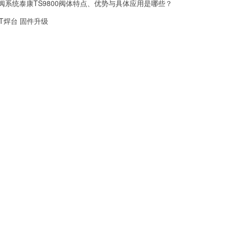
射阀系统泰康TS9800阀体特点、优势与具体应用是哪些？
 GT焊台 固件升级