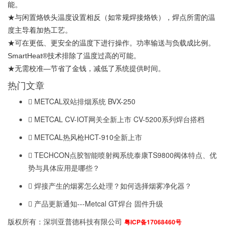
能。
★与闲置烙铁头温度设置相反（如常规焊接烙铁），焊点所需的温
度主导着加热工艺。
★可在更低、更安全的温度下进行操作。功率输送与负载成比例。
SmartHeat®技术排除了温度过高的可能。
★无需校准—节省了金钱，减低了系统提供时间。
热门文章
METCAL双站排烟系统 BVX-250
METCAL CV-IOT网关全新上市 CV-5200系列焊台搭档
METCAL热风枪HCT-910全新上市
TECHCON点胶智能喷射阀系统泰康TS9800阀体特点、优
势与具体应用是哪些？
焊接产生的烟雾怎么处理？如何选择烟雾净化器？
产品更新通知---Metcal GT焊台 固件升级
版权所有：深圳亚普德科技有限公司
粤ICP备17068460号