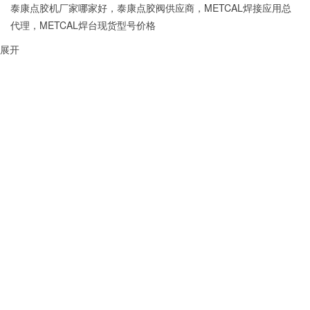
泰康点胶机厂家哪家好，泰康点胶阀供应商，METCAL焊接应用总
代理，METCAL焊台现货型号价格
展开