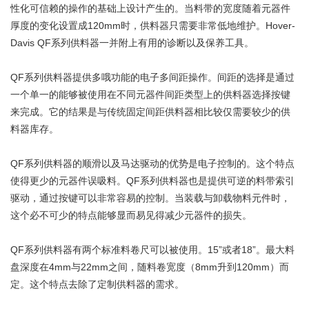
性化可信赖的操作的基础上设计产生的。当料带的宽度随着元器件
厚度的变化设置成
120mm
时，供料器只需要非常低地维护。
Hover-
Davis QF
系列供料器一并附上有用的诊断以及保养工具。
QF
系列供料器提供多哦功能的电子多间距操作。间距的选择是通过
一个单一的能够被使用在不同元器件间距类型上的供料器选择按键
来完成。它的结果是与传统固定间距供料器相比较仅需要较少的供
料器库存。
QF
系列供料器的顺滑以及马达驱动的优势是电子控制的。这个特点
使得更少的元器件误吸料。
QF
系列供料器也是提供可逆的料带索引
驱动，通过按键可以非常容易的控制。当装载与卸载物料元件时，
这个必不可少的特点能够显而易见得减少元器件的损失。
QF
系列供料器有两个标准料卷尺可以被使用。
15”
或者
18”
。最大料
盘深度在
4mm
与
22mm
之间，随料卷宽度（
8mm
升到
120mm
）而
定。这个特点去除了定制供料器的需求。