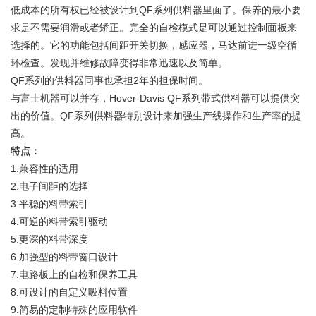
低成本的所有权已经被设计到
QF
系列供料器里面了。保养的最小要
求是不需要润滑或者矫正。完全的自检模式是可以通过控制面板来
选择的。它的功能包括间距开关切换，感应器，马达前进一级空循
环检查。发现并维修故障变得非常迅速以及简单。
QF
系列的供料器同事也承担
2
年的担保时间。
与富士机器可以并存，
Hover-Davis QF
系列带式供料器可以提供突
出的价值。
QF
系列供料器特别设计来加强生产线操作和生产率的提
高。
特点：
1.
兼容性的适用
2.
电子间距的选择
3.
平稳的料带索引
4.
可逆的料带索引驱动
5.
更深的料带深度
6.
加强型的料带窗口设计
7.
电路板上的自检和保养工具
8.
可设计的自定义吸料位置
9.
简易的定制特殊的应用软件