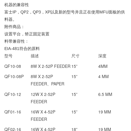
机器的兼容性
富士
IP
，
QP2
，
QP3
，
XP
以及新的型号并且正在使用
MFU
面板的供
料器。
附件商品：
设置平台，矫正固定装置
料带兼容性：
EIA-481
符合的原料
型号
描述
尺寸
深度
QF10-08
8W X 2-52P FEEDER
15”
4MM
QF10-08P
8W X 2-52P
15”
4 MM
FEEDER
PAPER
、
QF10-12
12W X 2-52P
15”
6.5 MM
FEEDER
QF01-16
16W X 4-52P
15”
19 MM
FEEDER
QF02-16
16W X 4-52P
18”
19 MM