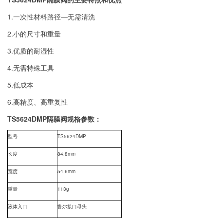
1.一次性材料路径—无需清洗
2.小的尺寸和重量
3.优质的耐湿性
4.无需特殊工具
5.低成本
6.高精度、高重复性
TS5624DMP隔膜阀规格参数：
TS5624DMP
型号
84.8mm
长度
54.6mm
宽度
113g
重量
液体入口
鲁尔接口母头