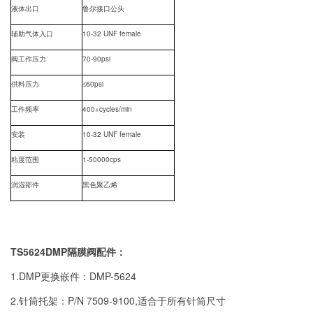
液体出口
鲁尔接口公头
10-32 UNF female
辅助气体入口
70-90psi
阀工作压力
60psi
供料压力
≤
400+cycles/min
工作频率
10-32 UNF female
安装
1-50000cps
粘度范围
润湿部件
黑色聚乙烯
TS5624DMP隔膜阀配件：
1.DMP更换嵌件：DMP-5624
2.针筒托架：P/N 7509-9100,适合于所有针筒尺寸