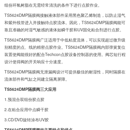
组份环氧树脂在无需经常清洗的条件下进行点胶作业。
TS5624DMP隔膜阀接触液体部件采用黑色聚乙烯制造，以防止湿气
和紫外线管进入并接触待点胶流体。因此，TS5624DMP隔膜阀能可
靠且准确的对湿气敏感的液体如瞬干胶和UV固化粘合剂进行点胶。
TS5624DMP隔膜阀广泛适用于中低粘度流体，可以实现超过微升级
别精度的点、线的精密点胶作业。TS5624DMP隔膜阀内部弹簧复位
装置使阀能很好的配合Techcon点胶设备控制器的使用。阀芯短行程
设计使得阀的开关响应十分速度。
TS5624DMP隔膜阀无泄漏阀设计可提供极佳的耐湿性，同时隔膜在
流体部件和气缸之间建立隔离屏障。
TS5624DMP隔膜阀三大应用
1.预混合双组份胶点胶
2.在粘合应用中点瞬干胶
3.CD/DVD旋转涂布UV胶
TS5624DMP隔膜阀的主要特点和优点