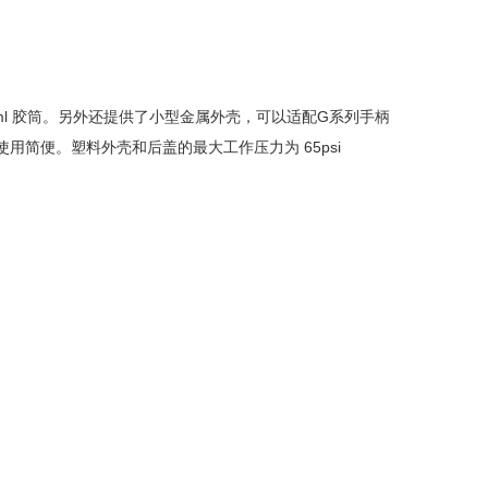
加仑 / 325ml 胶筒。另外还提供了小型金属外壳，可以适配G系列手柄
简便。塑料外壳和后盖的最大工作压力为 65psi