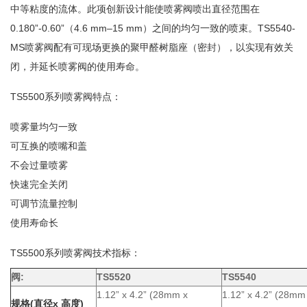
中等粘度的流体。此项创新设计能使喷雾阀喷出直径范围在
0.180”-0.60”（4.6 mm–15 mm）之间的均匀一致的喷束。TS5540-
MS喷雾阀配有可现场更换的聚甲醛树脂座（密封），以实现有效关
闭，并延长喷雾阀的使用寿命。
TS5500系列喷雾阀特点：
喷雾量均匀一致
可互换的喷嘴和盖
不会过量喷雾
快速完全关闭
可调节流量控制
使用寿命长
TS5500系列喷雾阀技术指标：
阀:
TS5520
TS5540
1.12” x 4.2” (28mm x
1.12” x 4.2” (28mm
规格(直径x 高度)