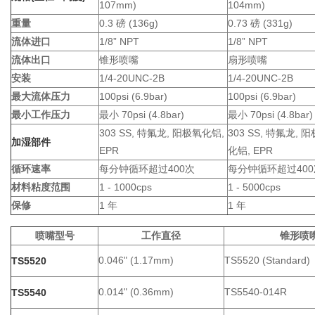
107mm)
104mm)
重量
0.3 磅 (136g)
0.73 磅 (331g)
流体进口
1/8” NPT
1/8” NPT
流体出口
锥形喷嘴
扇形喷嘴
安装
1/4-20UNC-2B
1/4-20UNC-2B
最大流体压力
100psi (6.9bar)
100psi (6.9bar)
最小工作压力
最小 70psi (4.8bar)
最小 70psi (4.8bar)
303 SS, 特氟龙, 阳极氧化铝,
303 SS, 特氟龙, 
加湿部件
EPR
化铝, EPR
循环速率
每分钟循环超过400次
每分钟循环超过400
材料粘度范围
1 - 1000cps
1 - 5000cps
保修
1 年
1 年
喷嘴型号
工作直径
锥形喷
0.046" (1.17mm)
TS5520 (Standard)
TS5520
0.014" (0.36mm)
TS5540-014R
TS5540