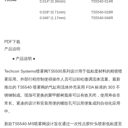
TS5540
0.014" (0.36mm)
TS5540-014R
0.028" (0.71mm)
TS5540-028R
0.046" (1.17mm)
TS5540-046R
PDF下载
产品说明
● 产品说明 ●
Techcon Systems喷雾阀TS5500系列设计用于低粘度材料的精密喷
雾应用。外部行程控制使得操作人员可以轻松微调流体流量。最新
推出的 TS5540 喷雾阀的气缸和流体外壳采用 FDA 标准的 303 不
锈钢制成。现场可更换的聚甲醛树脂座可以有效关闭，使用寿命非
常长。紧凑的设计和安装简便的螺纹孔可以简便集成到自动化应用
中。
新款TS5540-MS喷雾阀设计旨在通过一次性点胶针头喷射低粘度至