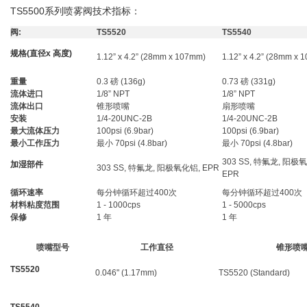
TS5500系列喷雾阀技术指标：
阀:
TS5520
TS5540
规格(直径x 高度)
1.12” x 4.2” (28mm x 107mm)
1.12” x 4.2” (28mm x 
重量
0.3 磅 (136g)
0.73 磅 (331g)
流体进口
1/8” NPT
1/8” NPT
流体出口
锥形喷嘴
扇形喷嘴
安装
1/4-20UNC-2B
1/4-20UNC-2B
最大流体压力
100psi (6.9bar)
100psi (6.9bar)
最小工作压力
最小 70psi (4.8bar)
最小 70psi (4.8bar)
303 SS, 特氟龙, 阳极
加湿部件
303 SS, 特氟龙, 阳极氧化铝, EPR
EPR
循环速率
每分钟循环超过400次
每分钟循环超过400次
材料粘度范围
1 - 1000cps
1 - 5000cps
保修
1 年
1 年
喷嘴型号
工作直径
锥形喷
TS5520
0.046" (1.17mm)
TS5520 (Standard)