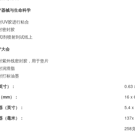
疗器械与生命科学
射UV胶进行粘合
射密封胶
试l剂喷射到试纸上
疗大会
射紫外线密封胶，用于垫片
射润滑脂
射打标油墨
英寸）：
0.63 
（mm）：
16 x 
器（英寸）：
5.4 x
器（毫米）：
137x 
258