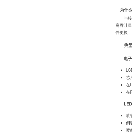
为什么机
与接
高吞吐量
件更换，
典
电子
L
芯
在
在
LE
喷
倒
喷