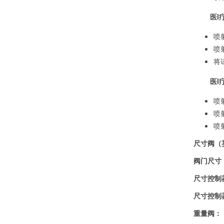
医l
喷
喷
将
医l
喷
喷
喷
尺寸阀（
阀门尺寸
尺寸控制
尺寸控制
重量阀：