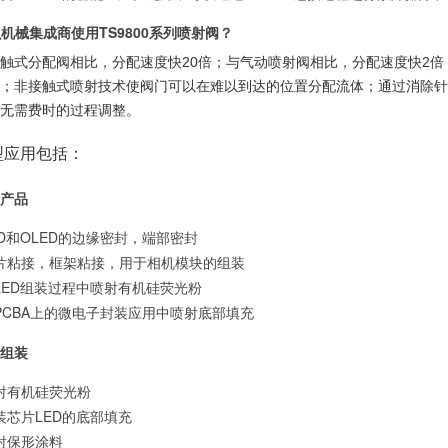
械集成商使用TS9800系列喷射阀？
触式分配阀相比，分配速度快20倍；与气动喷射阀相比，分配速度快2倍；连
；非接触式喷射技术使阀门可以在难以到达的位置分配流体；通过消除针
无需费时的过程调整。
型应用包括：
产品
CD和OLED的边缘密封，端部密封
片粘接，框架粘接，用于相机模块的组装
LED组装过程中喷射有机硅荧光粉
PCBA上的微电子封装应用中喷射底部填充
D组装
射有机硅荧光粉
装芯片LED的底部填充
射保形涂料