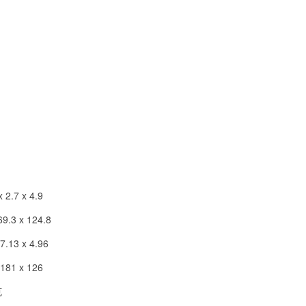
x 2.7 x 4.9
69.3 x 124.8
 7.13 x 4.96
181 x 126
克