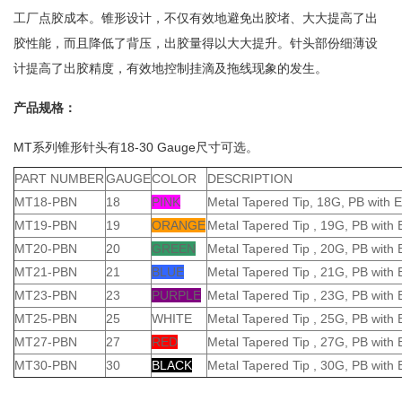
工厂点胶成本。锥形设计，不仅有效地避免出胶堵、大大提高了出
胶性能，而且降低了背压，出胶量得以大大提升。针头部份细薄设
计提高了出胶精度，有效地控制挂滴及拖线现象的发生。
产品规格：
MT系列锥形针头有18-30 Gauge尺寸可选。
PART NUMBER
GAUGE
COLOR
DESCRIPTION
MT18-PBN
18
PINK
Metal Tapered Tip, 18G, PB with 
MT19-PBN
19
ORANGE
Metal Tapered Tip , 19G, PB with
MT20-PBN
20
GREEN
Metal Tapered Tip , 20G, PB with
MT21-PBN
21
BLUE
Metal Tapered Tip , 21G, PB with
MT23-PBN
23
PURPLE
Metal Tapered Tip , 23G, PB with
MT25-PBN
25
WHITE
Metal Tapered Tip , 25G, PB with
MT27-PBN
27
RED
Metal Tapered Tip , 27G, PB with
MT30-PBN
30
BLACK
Metal Tapered Tip , 30G, PB with