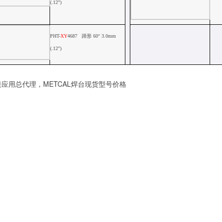
(.12")
PHT-
XY
4687
蹄形
60
°
3.0mm
(.12")
应用总代理，METCAL焊台现货型号价格