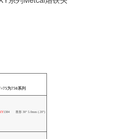
=75
为
750
系列
XY
1384
凿形
30
°
5.0mm (.20")