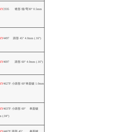
XY
2335
锥形
细
/
弯
30
°
0.5mm
XY
4497
蹄形
45
°
4.0mm (.16")
XY
4697
蹄形
60
°
4.0mm (.16")
XY
4627F
小蹄形
60
°单面镀
1.0mm
XY
4637F
小蹄形
60
° 单面镀
 (.04")
XY
4467F
蹄形
45
° 单面镀