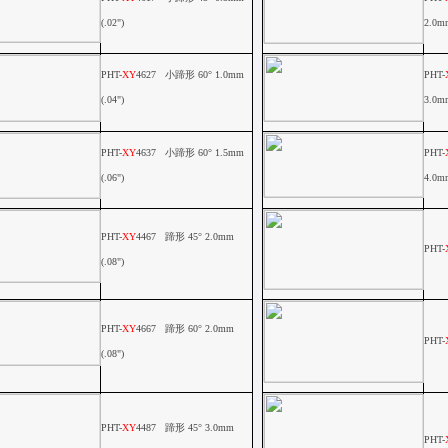
(.02")
2.0m
PHT-
XY
4627
小蹄形
60
°
1.0mm
PHT-
(.04")
3.0mm
PHT-
XY
4637
小蹄形
60
°
1.5mm
PHT-
(.06")
4.0m
PHT-
XY
4467
蹄形
45
°
2.0mm
PHT-
(.08")
PHT-
XY
4667
蹄形
60
°
2.0mm
PHT-
(.08")
PHT-
XY
4487
蹄形
45
°
3.0mm
PHT-