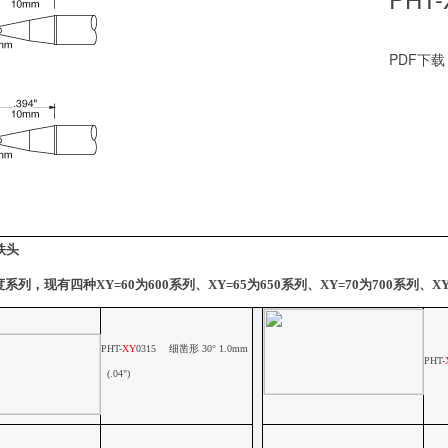
PDF下载
铁头
度系列，现有四种
XY=60
为
600
系列、
XY=65
为
650
系列、
XY=70
为
700
系列、
XY
PHT-
XY
0315
细凿形
30
°
1.0mm
PHT-
(.04")