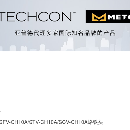
头
l SFV-CH10A/STV-CH10A/SCV-CH10A烙铁头