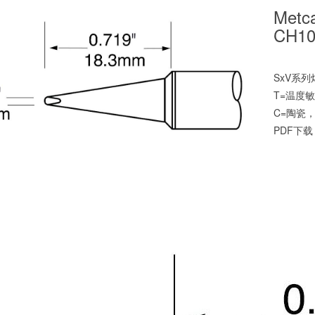
Metc
CH1
SxV系
T=温度
C=陶瓷
PDF下载