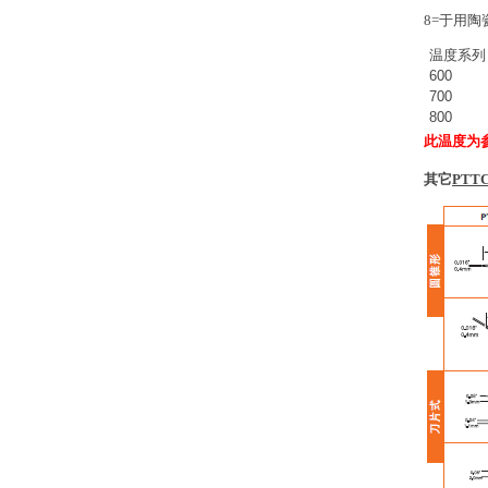
8=于用陶
温度系列
600
700
800
此温度为
其它
PT