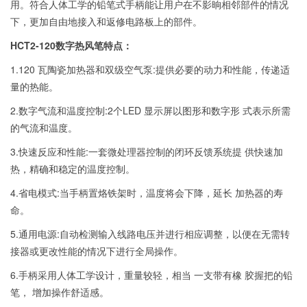
用。符合人体工学的铅笔式手柄能让用户在不影晌相邻部件的情况
下，更加自由地接入和返修电路板上的部件。
HCT2-120数字热风笔特点：
1.120 瓦陶瓷加热器和双级空气泵
:
提供必要的动力和性能，传递适
量的热能。
2.数字气流和温度控制
:2
个
LED
显示屏以图形和数字形 式表示所需
的气流和温度。
3.快速反应和性能
:
一套微处理器控制的闭环反馈系统提 供快速加
热，精确和稳定的温度控制。
4.省电模式
:
当手柄置烙铁架时，温度将会下降，延长 加热器的寿
命。
5.通用电源
:
自动检测输入线路电压并进行相应调整，以便在无需转
接器或更改性能的情况下进行全局操作。
6.手柄采用人体工学设计，重量较轻，相当 一支带有橡 胶握把的铅
笔， 增加操作舒适感。