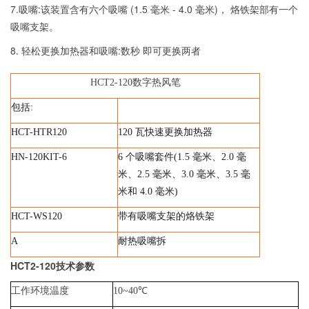
7.吸嘴
:
该装置含有六个吸嘴
(1.5
毫米
- 4.0
毫米
)
， 烙铁架部有一个
吸嘴支架。
8. 轻松更换加热器和吸嘴
:
数秒 即可更换两者
HCT2-120
数字热风笔
包括
:
HCT-HTR120
120
瓦快速更换加热器
HN-120KIT-6
6
个吸嘴套件
(1.5
毫米、
2.0
毫
米、
2.5
毫米、
3.0
毫米、
3.5
毫
米和
4.0
毫米
)
HCT-WS120
带有吸嘴支架的烙铁架
A
耐热吸嘴拆
HCT2-120
技术参数
工作环境温度
10~40
℃