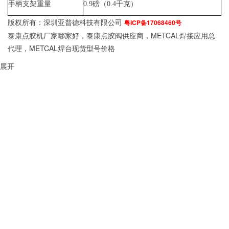
手柄支架重量
0.9
磅（
0.4
千克）
版权所有：深圳亚普德科技有限公司
粤ICP备17068460号
泰康点胶机厂家哪家好，泰康点胶阀供应商，METCAL焊接应用总
代理，METCAL焊台现货型号价格
展开