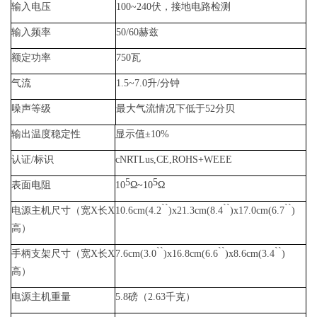
输入电压
100~240
伏，接地电路检测
输入频率
50/60
赫兹
额定功率
750
瓦
气流
1.5~7.0
升
/
分钟
噪声等级
最大气流情况下低于
52
分贝
输出温度稳定性
显示值±
10%
认证
/
标识
cNRTLus,CE,ROHS+WEEE
5
5
表面电阻
10
Ω~10
Ω
``
``
``
电源主机尺寸（宽
X
长
X
10.6cm(4.2
)x21.3cm(8.4
)x17.0cm(6.7
)
高）
``
``
``
手柄支架尺寸（宽
X
长
X
7.6cm(3.0
)x16.8cm(6.6
)x8.6cm(3.4
)
高）
电源主机重量
5.8
磅（
2.63
千克）