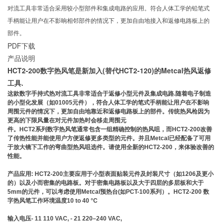
对流工具非常适合采用较小型部件和集成电路的应用。符合人体工学的铅笔式
手柄能让用户在不影晌相邻部件的情况下，更加自由地接入和返修电路板上的
部件。
PDF下载
产品说明
HCT2-200数字热风笔是新加入(替代HCT2-120)的Metcal热风返修
工具.
这款数字手持式热对流工具非常适合于返修小型元件及集成电路.随着电子制造
的小型化发展（如01005元件），符合人体工学的笔式手柄能让用户在不影响
周围元件的情况下，更加自由地靠近和返修电路板上的部件。传统热风枪因为
更高的下限风量在对元件加热时会移走周围元
件。HCT2系列数字热风笔通常包含一组精确控制的热风咀，而HCT2-200改善
了传热性能并能使用户方便返修更多类型的元件。并且Metcal已经配备了可用
于放大镜下工作的弯曲型热风咀选件。请使用全新的HCT2-200，来体验改善的
性能。
产品应用: HCT2-200主要应用于小型表面贴装元件及封装尺寸（如1206及更小
的）以及小而密集的电路板。对于密集电路板以及大于四层的多层板和大于
5mm的元件，可以考虑使用Metcal预热台(如PCT-100系列）。HCT2-200 数
字热风笔工作环境温度10 to 40 °C
输入电压- 11 110 VAC, - 21 220–240 VAC,