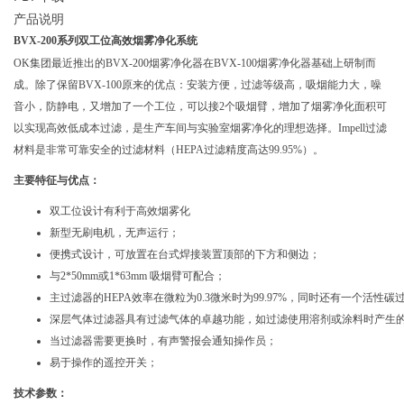
产品说明
BVX-200
系列双工位高效烟雾净化系统
OK集团最近推出的BVX-200烟雾净化器在BVX-100烟雾净化器基础上研制而
成。除了保留BVX-100原来的优点：安装方便，过滤等级高，吸烟能力大，噪
音小，防静电，又增加了一个工位，可以接2个吸烟臂，增加了烟雾净化面积可
以实现高效低成本过滤，是生产车间与实验室烟雾净化的理想选择。Impell过滤
材料是非常可靠安全的过滤材料（HEPA过滤精度高达99.95%）。
主要特征与优点：
双工位设计有利于高效烟雾化
新型无刷电机，无声运行；
便携式设计，可放置在台式焊接装置顶部的下方和侧边；
与2*50mm或1*63mm 吸烟臂可配合；
主过滤器的HEPA效率在微粒为0.3微米时为99.97%，同时还有一个活性
深层气体过滤器具有过滤气体的卓越功能，如过滤使用溶剂或涂料时产生
当过滤器需要更换时，有声警报会通知操作员；
易于操作的遥控开关；
技术参数：