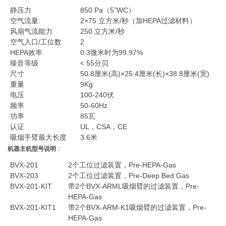
静压力
850 Pa（5”WC）
空气流量:
2×75 立方米/秒（加HEPA过滤材料）
风扇气流能力
250 立方米/秒
空气入口/工位数
2
HEPA效率
0.3微米时为99.97%
噪音等级
< 55分贝
尺寸
50.8厘米(高)×25.4厘米(长)×38.8厘米(宽)
重量
9Kg
电压
100-240伏
频率
50-60Hz
功率
85瓦
认证
UL，CSA，CE
吸烟手臂最大长度
3.6米
机器主机型号说明
：
BVX-201
2个工位过滤装置，Pre-HEPA-Gas
BVX-203
2个工位过滤装置，Pre-Deep Bed Gas
BVX-201-KIT
带2个BVX-ARML吸烟臂的过滤装置，Pre-
HEPA-Gas
BVX-201-KIT1
带2个BVX-ARM-K1吸烟臂的过滤装置，Pre-
HEPA-Gas