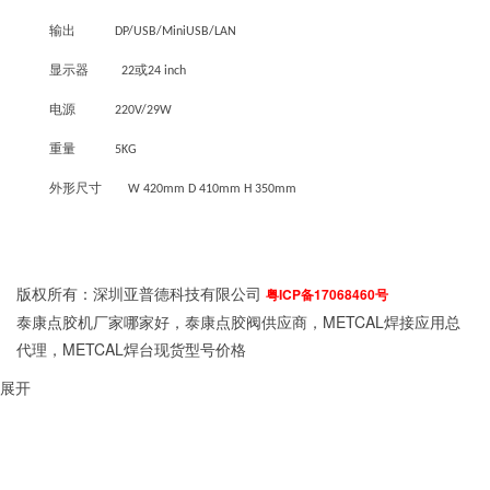
输出
DP/USB/MiniUSB/LAN
显示器
或
22
24 inch
电源
220V/29W
重量
5KG
外形尺寸
W 420mm D 410mm H 350mm
版权所有：深圳亚普德科技有限公司
粤ICP备17068460号
泰康点胶机厂家哪家好，泰康点胶阀供应商，METCAL焊接应用总
代理，METCAL焊台现货型号价格
展开