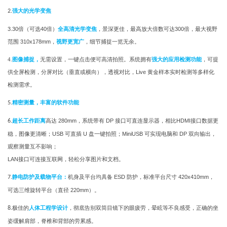
强大的光学变焦
2.
3.
30
倍（可选
40
倍）
全高清光学变焦
，景深更佳，最高放大倍数可达
300
倍，最大视野
范围
310x178mm
，
视野更宽广
，细节捕捉一览无余。
4.
图像捕捉，
无需设置，一键点击便可高清拍照。系统拥有
强大的应用检测功能
，可提
供全屏检测，分屏对比（垂直或横向），透视对比，
Live
黄金样本实时检测等多样化
检测需求。
精密测量，丰富的软件功能
5.
超长工作距离
高达
280mm
，
系统带有
DP
接口可直连显示器，相比
HDMI
接口数据更
6.
稳，图像更清晰；
USB
可直插
U
盘一键拍照；
MiniUSB
可实现电脑和
DP
双向输出，
观察测量互不影响；
LAN
接口可连接互联网，轻松分享图片和文档。
静电防护及载物平台：
机身及平台均具备
ESD
防护，标准平台尺寸
420x410mm
，
7.
可选三维旋转平台（直径
220mm
）。
极佳的
人体工程学设计
，彻底告别双筒目镜下的眼疲劳，晕眩等不良感受，正确的坐
8.
姿缓解肩部，脊椎和背部的劳累感。