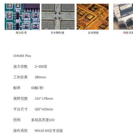
CMORE Plus
放大倍数
倍
2~300
工作距离
280mm
帧率
帧
秒
60
/
视野范围
310*178mm
平台尺寸
420*410mm
照明
多组高亮度
LED
操作系统
位专业版
Win10 64