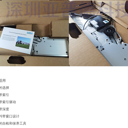
适用
距的选择
料带索引
料带索引驱动
料带深度
的料带窗口设计
上的自检和保养工具