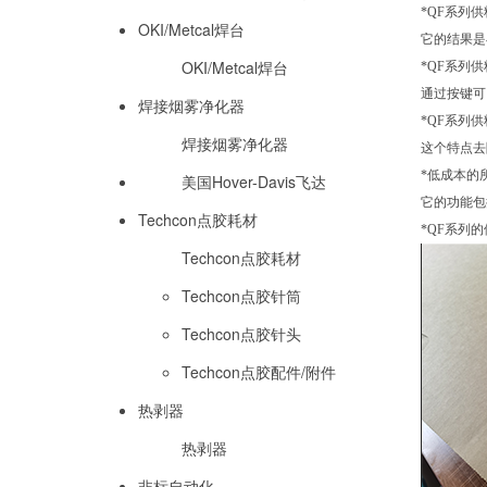
*QF系列
OKI/Metcal焊台
它的结果是
OKI/Metcal焊台
*QF系列
通过按键可
焊接烟雾净化器
*QF系列
焊接烟雾净化器
这个特点去
*低成本的
美国Hover-Davis飞达
它的功能包
Techcon点胶耗材
*QF系列
Techcon点胶耗材
Techcon点胶针筒
Techcon点胶针头
Techcon点胶配件/附件
热剥器
热剥器
非标自动化