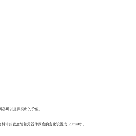
带式供料器可以提供突出的价值。
料带的宽度随着元器件厚度的变化设置成120mm时，