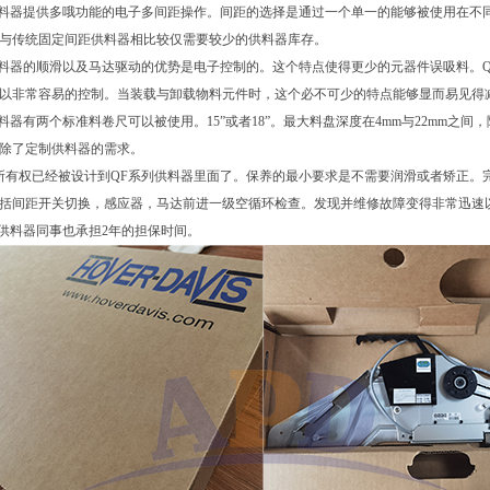
供料器提供多哦功能的电子多间距操作。间距的选择是通过一个单一的能够被使用在不
与传统固定间距供料器相比较仅需要较少的供料器库存。
供料器的顺滑以及马达驱动的优势是电子控制的。这个特点使得更少的元器件误吸料。
以非常容易的控制。当装载与卸载物料元件时，这个必不可少的特点能够显而易见得
供料器有两个标准料卷尺可以被使用。15”或者18”。最大料盘深度在4mm与22mm之间，
除了定制供料器的需求。
所有权已经被设计到QF系列供料器里面了。保养的最小要求是不需要润滑或者矫正。
括间距开关切换，感应器，马达前进一级空循环检查。发现并维修故障变得非常迅速
的供料器同事也承担2年的担保时间。