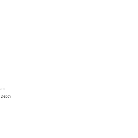
um
 Depth