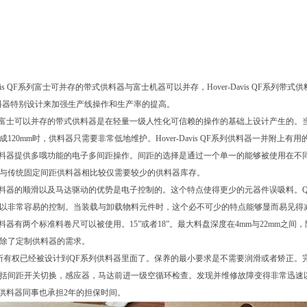
-Davis QF系列富士可并存的带式供料器与富士机器可以并存，Hover-Davis QF系列
料器特别设计来加强生产线操作和生产率的提高。
，富士可以并存的带式供料器是在轻量一级人性化可信赖的操作的基础上设计产生的。
成120mm时，供料器只需要非常低地维护。Hover-Davis QF系列供料器一并附上
供料器提供多哦功能的电子多间距操作。间距的选择是通过一个单一的能够被使用在不
与传统固定间距供料器相比较仅需要较少的供料器库存。
供料器的顺滑以及马达驱动的优势是电子控制的。这个特点使得更少的元器件误吸料。
以非常容易的控制。当装载与卸载物料元件时，这个必不可少的特点能够显而易见得
供料器有两个标准料卷尺可以被使用。15”或者18”。最大料盘深度在4mm与22mm之间，
除了定制供料器的需求。
所有权已经被设计到QF系列供料器里面了。保养的最小要求是不需要润滑或者矫正。
括间距开关切换，感应器，马达前进一级空循环检查。发现并维修故障变得非常迅速
的供料器同事也承担2年的担保时间。