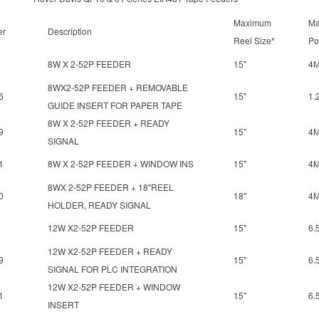
Maximum
M
er
Description
Reel Size*
Po
8W X 2-52P FEEDER
15"
4
8WX2-52P FEEDER + REMOVABLE
6
15"
1.
GUIDE INSERT FOR PAPER TAPE
8W X 2-52P FEEDER + READY
9
15"
4
SIGNAL
1
8W X 2-52P FEEDER + WINDOW INS
15"
4
8WX 2-52P FEEDER + 18"REEL
0
18"
4
HOLDER, READY SIGNAL
12W X2-52P FEEDER
15"
6.
12W X2-52P FEEDER + READY
9
15"
6.
SIGNAL FOR PLC INTEGRATION
12W X2-52P FEEDER + WINDOW
1
15"
6.
INSERT