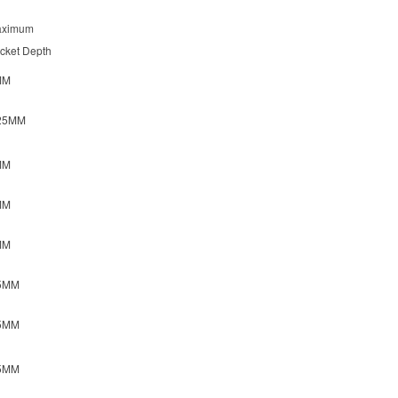
aximum
cket Depth
MM
25MM
MM
MM
MM
5MM
5MM
5MM