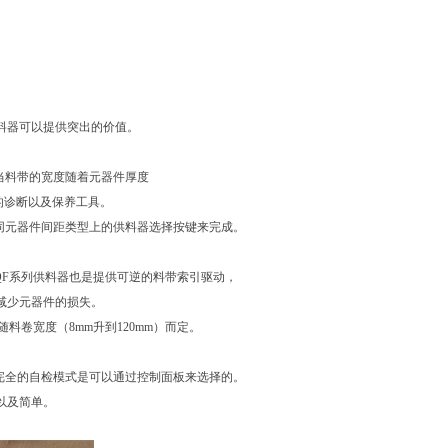
带式供料器可以提供突出的价值。
当料带的宽度随着元器件厚度
有用的诊断以及保养工具。
同元器件间距类型上的供料器选择按键来完成。
QF系列供料器也是提供可逆的料带索引驱动，
减少元器件的损失。
随料卷宽度（8mm升到120mm）而定。
完全的自检模式是可以通过控制面板来选择的。
以及简单。