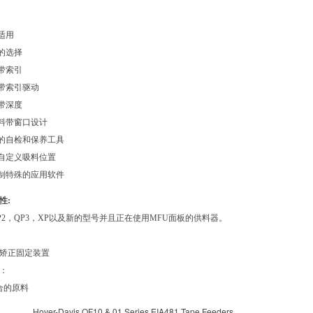
适用
距的选择
料带索引
料带索引驱动
料带深度
的料带窗口设计
上的自检和保养工具
的自定义吸料位置
定制特殊的应用软件
性:
QP2，QP3，XP以及新的型号并且正在使用MFU面板的供料器。
矫正固定装置
：
符合的原料
avis QF10 & 01 Series EIA481 Tape Feeders