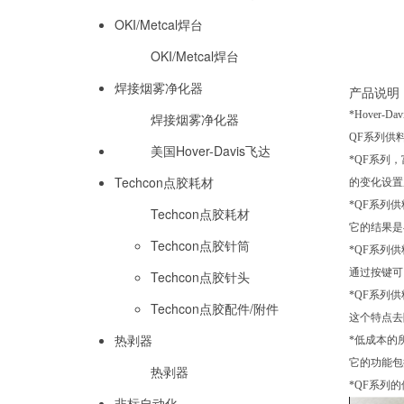
OKI/Metcal焊台
OKI/Metcal焊台
焊接烟雾净化器
产品说明
*Hover
焊接烟雾净化器
QF系列供
美国Hover-Davis飞达
*QF系列
Techcon点胶耗材
的变化设置
*QF系列
Techcon点胶耗材
它的结果是
Techcon点胶针筒
*QF系列
通过按键可
Techcon点胶针头
*QF系列
Techcon点胶配件/附件
这个特点去
热剥器
*低成本的
它的功能包
热剥器
*QF系列
非标自动化