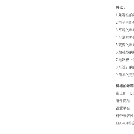
特点：
1.兼容性的
2.电子间
3.平稳的
4.可逆的
5.更深的
6.加强型
7.电路板
8.可设计
9.简易的
机器的兼容
富士
IP，
附件商品：
设置平台，
料带兼容性
EIA-481
Hover-D