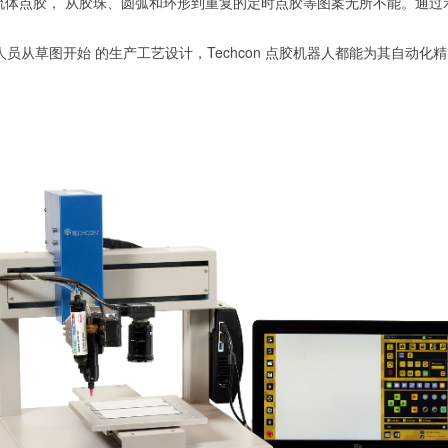
控制流体点胶， 从胶珠、圆弧和环形到重复的定时点胶等图案无所不能。通过
从草图开始 的生产工艺设计，Techcon 点胶机器人都能为其自动化