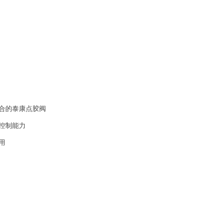
合的泰康点胶阀
控制能力
用