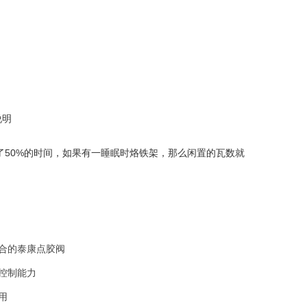
说明
花费了50%的时间，如果有一睡眠时烙铁架，那么闲置的瓦数就
合的泰康点胶阀
控制能力
用