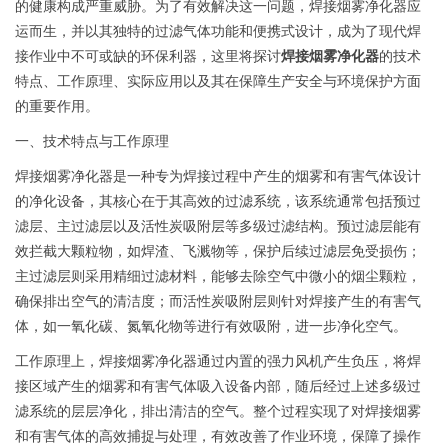
的健康构成严重威胁。为了有效解决这一问题，焊接烟雾净化器应
运而生，并以其独特的过滤气体功能和便携式设计，成为了现代焊
接作业中不可或缺的环保利器，这里将探讨
焊接烟雾净化器
的技术
特点、工作原理、实际应用以及其在保障生产安全与环境保护方面
的重要作用。
一、技术特点与工作原理
焊接烟雾净化器是一种专为焊接过程中产生的烟雾和有害气体设计
的净化设备，其核心在于其高效的过滤系统，该系统通常包括预过
滤层、主过滤层以及活性炭吸附层等多级过滤结构。预过滤层能有
效拦截大颗粒物，如焊渣、飞溅物等，保护后续过滤层免受损伤；
主过滤层则采用精细过滤材料，能够去除空气中微小的烟尘颗粒，
确保排出空气的清洁度；而活性炭吸附层则针对焊接产生的有害气
体，如一氧化碳、氮氧化物等进行有效吸附，进一步净化空气。
工作原理上，焊接烟雾净化器通过内置的强力风机产生负压，将焊
接区域产生的烟雾和有害气体吸入设备内部，随后经过上述多级过
滤系统的层层净化，排出清洁的空气。整个过程实现了对焊接烟雾
和有害气体的高效捕捉与处理，有效改善了作业环境，保障了操作