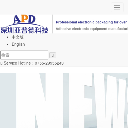
Toggl
naviga
中文版
English
Service Hotline：
0755-29955243