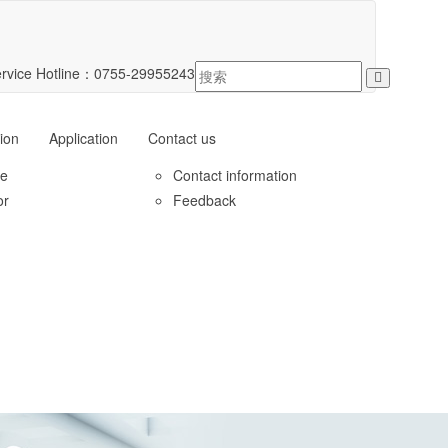
rvice Hotline：
0755-29955243
ion
Application
Contact us
le
Contact information
or
Feedback