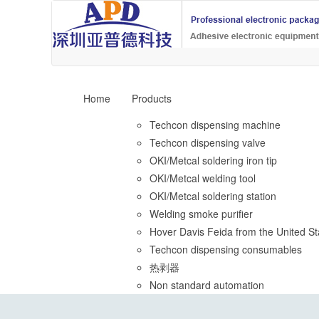
Home
Products
Techcon dispensing machine
Techcon dispensing valve
OKI/Metcal soldering iron tip
OKI/Metcal welding tool
OKI/Metcal soldering station
Welding smoke purifier
Hover Davis Feida from the United St
Techcon dispensing consumables
热剥器
Non standard automation