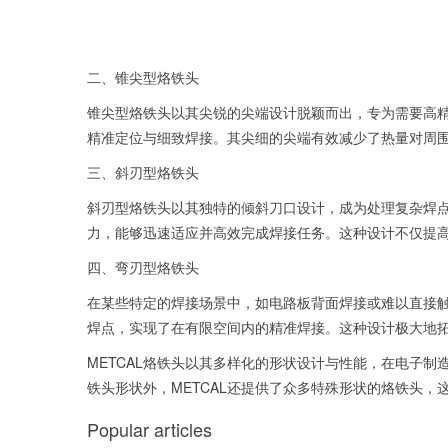
二、锥尖型烙铁头
锥尖型烙铁头以其尖锐的尖端设计脱颖而出，专为需要高精
精准定位与细致焊接。其尖细的尖端有效减少了热量对周
三、斜刃型烙铁头
斜刃型烙铁头以其独特的倾斜刀口设计，成为处理复杂焊
力，能够迅速适应并高效完成焊接任务。这种设计不仅提
四、弯刃型烙铁头
在某些特定的焊接场景中，如电路板背面焊接或难以直接触
焊点，实现了在有限空间内的精准焊接。这种设计极大地
METCAL烙铁头以其多样化的形状设计与性能，在电子
铁头形状外，METCAL还提供了众多特殊形状的烙铁头
Popular articles